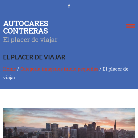
AUTOCARES
CONTRERAS
El placer de viajar
EL PLACER DE VIAJAR
Home
/
Categoria imagenes inicio pequeñas
/
El placer de
viajar